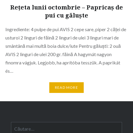
Rețeta lunii octombrie – Papricaș de
pui cu găluște
Ingrediente: 4 pulpe de pui AVIS 2 cepe sare, piper 2 căţei de
usturoi 2 linguri de făină 2 linguri de ulei 3 linguri mari de
smântână mai multă boia dulce/iute Pentru găluşti: 2 ouă
AVIS 2 linguri de ulei 200 gr. făină A hagymát nagyon
finomra vágjuk. Legjobb, ha aprítóba tesszük. A paprikát
és…
READ MORE
Caută
după: